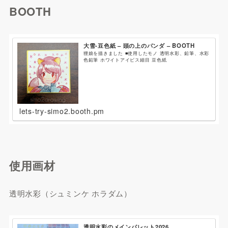
BOOTH
大雪-豆色紙 – 頭の上のパンダ – BOOTH
狸娘を描きました ■使用したモノ 透明水彩、鉛筆、水彩
色鉛筆 ホワイトアイビス細目 豆色紙
lets-try-simo2.booth.pm
使用画材
透明水彩（シュミンケ ホラダム）
透明水彩のメインパレット2026