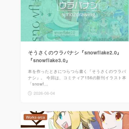
そうさくのウラバナシ『snowflake2.0』
『snowflake3.0』
本を作ったときにつらつら書く『そうさくのウラバ
ナシ』。 今回は、コミティア156の新刊イラスト本
「snowf…
2026-06-04
Works-arca