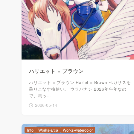
ハリエット = ブラウン
ハリエット = ブラウン Hariet = Brown ペガサスを
乗りこなす槍使い。 ウラバナシ 2026年午年なの
で、馬っ…
2026-05-14
Info
Works-arca
Works-watercolor