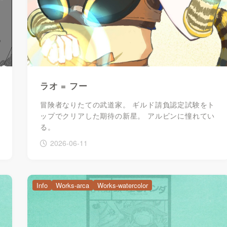
ラオ = フー
冒険者なりたての武道家。 ギルド請負認定試験をト
ップでクリアした期待の新星。 アルビンに憧れてい
る。
2026-06-11
Info
Works-arca
Works-watercolor