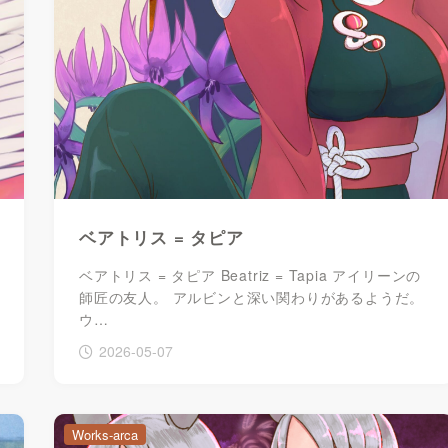
ベアトリス = タピア
ベアトリス = タピア Beatriz = Tapia アイリーンの
師匠の友人。 アルビンと深い関わりがあるようだ。
ウ…
2026-05-07
Works-arca