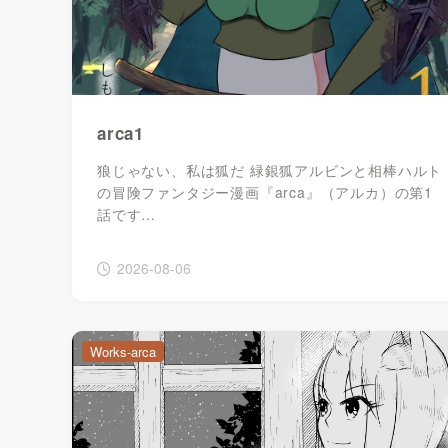
arca1
狼じゃない、私は狐だ 緑銀狐アルビンと相棒ハルト
の冒険ファンタジー漫画『arca』（アルカ）の第1
話です…
2026-08-06
Works-arca