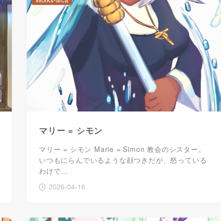
マリー = シモン
マリー = シモン Marie = Simon 教会のシスター。
いつもにらんでいるような顔つきだが、怒っている
わけで…
2026-04-16