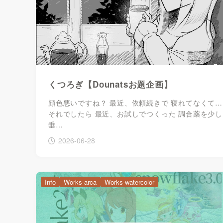
くつろぎ【Dounatsお題企画】
顔色悪いですね？ 最近、依頼続きで 寝れてなくて…
それでしたら 最近、お試しでつくった 調合薬を少し
垂…
2026-06-28
Info
Works-arca
Works-watercolor