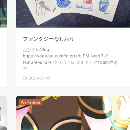
ファンタジーなしおり
おひろめVlog
https://youtube.com/shorts/bjFMIkvahRk?
feature=share ウラバナシ コミティア156の描き
下…
2026-07-08
Works-arca