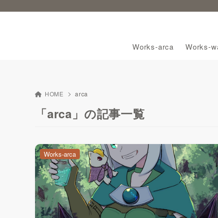
Works-arca
Works-wa
HOME
arca
「arca」の記事一覧
Works-arca