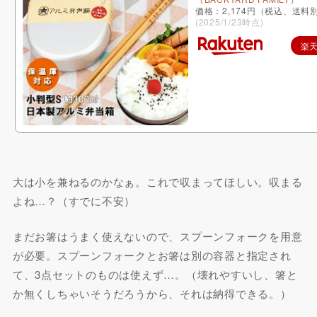
価格：2,174円（税込、送料別
(2025/1/23時点)
楽
大は小を兼ねるのかなぁ。これで収まってほしい。収まる
よね…？（すでに不安）
まだお箸はうまく使えないので、スプーンフォークを用意
が必要。スプーンフォークとお箸は別の容器と指定され
て、3点セットのものは使えず…。（壊れやすいし、箸と
か無くしちゃいそうだろうから、それは納得できる。）