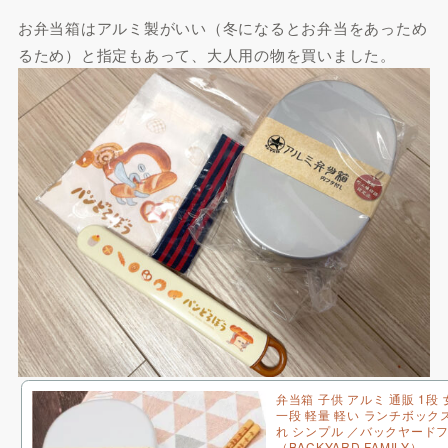
お弁当箱はアルミ製がいい（冬になるとお弁当をあっため
るため）と指定もあって、大人用の物を買いました。
弁当箱 子供 アルミ 通販 1段 
一段 軽量 軽い ランチボック
れ シンプル ／バックヤード
（BACKYARD FAMILY）