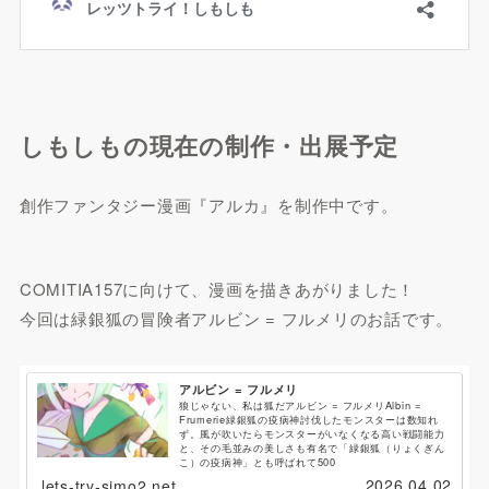
しもしもの現在の制作・出展予定
創作ファンタジー漫画『アルカ』を制作中です。
COMITIA157に向けて、漫画を描きあがりました！
今回は緑銀狐の冒険者アルビン = フルメリのお話です。
アルビン = フルメリ
狼じゃない、私は狐だアルビン = フルメリAlbin =
Frumerie緑銀狐の疫病神討伐したモンスターは数知れ
ず。風が吹いたらモンスターがいなくなる高い戦闘能力
と、その毛並みの美しさも有名で「緑銀狐（りょくぎん
こ）の疫病神」とも呼ばれて500
2026.04.02
lets-try-simo2.net