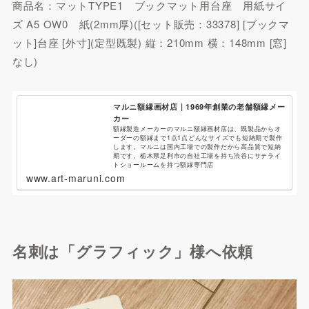
商品名：マットTYPE1 ブックマット用台座 用紙サイ
ズ A5 OW0 紙(2mm厚)([セット販売：33378] [ブックマ
ット]台座 [外寸](定型既製) 縦：210mm 横：148mm [窓]
なし)
マルニ額縁画材店 | 1969年創業の老舗額縁メー
カー
額縁製造メーカーのマルニ額縁画材店は、既製品からオ
ーダーの額縁まで1点1点どんなサイズでも短納期で製作
します。マルニは国内工場での製作だから高品質で短納
期です。栃木県足利市の自社工場を持ち渋谷にサテライ
トショールームを持つ額縁専門店
www.art-maruni.com
名刺は「グラフィック」様へ依頼