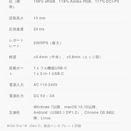
比（標
159% sRGB、118% Adobe RGB、117% DCI-P3
準）
読取高さ
10 mm
応答速度
20 ms
レポート
200RPS（最大）
レート
精度
±0.4mm（中央）、±0.8mm（エッジ部）
搭載ポー
1 x フル機能USB-C
ト
1 x 3-in-1 USB-C
電源入力
AC 110-240V
電源出力
DC 5V ⎓ 3A
Windows 7以降、macOS 10.10以降、
互換性
Android（USB3.1 DP1.2）、Chrome OS 88以
降、Linux
Artist Pro 16（Gen 2）液晶ペンタブレット詳細