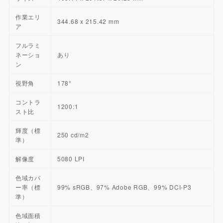
作業エリ
344.68 x 215.42 mm
ア
フルラミ
ネーショ
あり
ン
視野角
178°
コントラ
1200:1
スト比
輝度（標
250 cd/m2
準）
解像度
5080 LPI
色域カバ
ー率（標
99% sRGB、97% Adobe RGB、99% DCI-P3
準）
色域面積