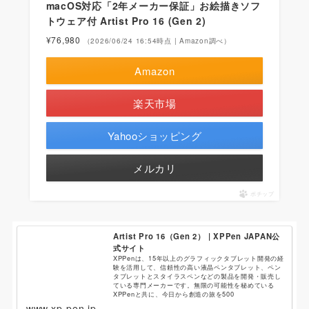
macOS対応「2年メーカー保証」お絵描きソフ
トウェア付 Artist Pro 16 (Gen 2)
¥76,980
（2026/06/24 16:54時点 | Amazon調べ）
Amazon
楽天市場
Yahooショッピング
メルカリ
ポチップ
Artist Pro 16（Gen 2） | XPPen JAPAN公
式サイト
XPPenは、15年以上のグラフィックタブレット開発の経
験を活用して、信頼性の高い液晶ペンタブレット、ペン
タブレットとスタイラスペンなどの製品を開発・販売し
ている専門メーカーです。無限の可能性を秘めている
XPPenと共に、今日から創造の旅を500
www.xp-pen.jp