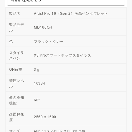
製品名
Artist Pro 16（Gen 2）液晶ペンタブレット
製品モデ
MD160QH
ル
色
ブラック・グレー
スタイラ
X3 Proスマートチップスタイラス
スペン
ON荷重
3 g
筆圧レベ
16384
ル
傾き検知
60°
機能
画面解像
2560 x 1600
度
サイズ
405.11 x 291.37 x 20.23 mm