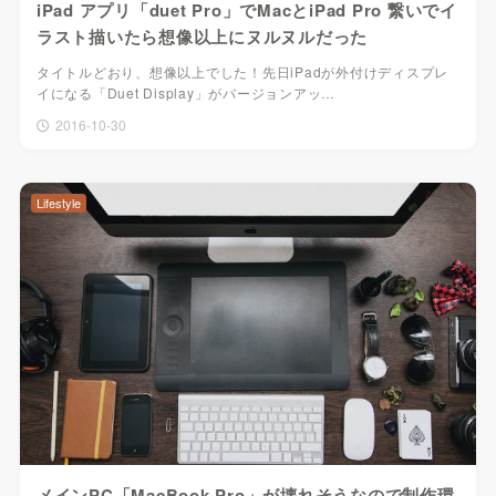
iPad アプリ「duet Pro」でMacとiPad Pro 繋いでイ
ラスト描いたら想像以上にヌルヌルだった
タイトルどおり、想像以上でした！先日iPadが外付けディスプレ
イになる「Duet Display」がバージョンアッ…
2016-10-30
Lifestyle
メインPC「MacBook Pro」が壊れそうなので制作環