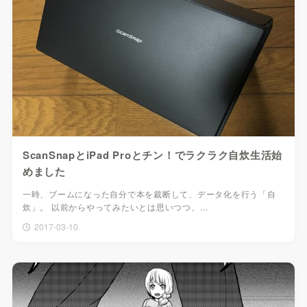
ScanSnapとiPad Proとチン！でラクラク自炊生活始
めました
一時、ブームになった自分で本を裁断して、データ化を行う「自
炊」。 以前からやってみたいとは思いつつ、…
2017-03-10