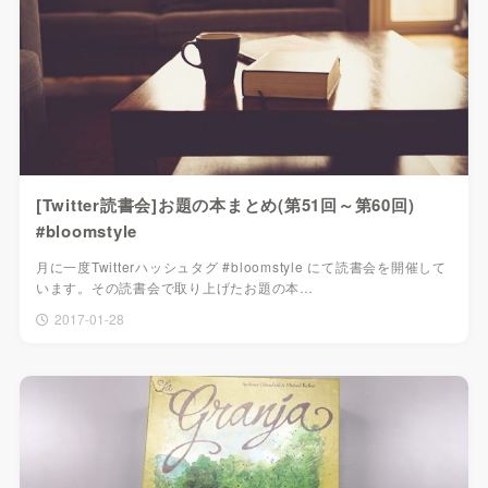
[Twitter読書会]お題の本まとめ(第51回～第60回)
#bloomstyle
月に一度Twitterハッシュタグ #bloomstyle にて読書会を開催して
います。その読書会で取り上げたお題の本…
2017-01-28