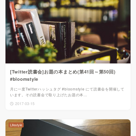
[Twitter読書会]お題の本まとめ(第41回～第50回)
#bloomstyle
月に一度Twitterハッシュタグ #bloomstyle にて読書会を開催して
います。その読書会で取り上げたお題の本…
2017-03-15
Lifestyle