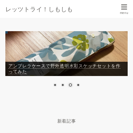
レッツトライ！しもしも
「XP-PEN Artist Pro 16（Gen 2）」のペン「XPPen
X3 Pro」が反応しなくなったときの対処法
新着記事